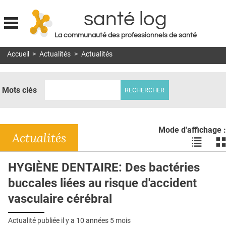
santé log
La communauté des professionnels de santé
Jump to navigation
Accueil
>
Actualités
>
Actualités
MON COMPTE
ABONNEMENT
Mots clés
S'ABONNER À LA REVUE SOIN À DOMICILE
ACTUS
Mode d'affichage :
DOSSIERS
Actualités
Voir
Vo
les
le
RÉSEAUX
actualité
ac
HYGIÈNE DENTAIRE: Des bactéries
en
en
E-REVUE SAD
buccales liées au risque d'accident
liste
bl
THÉMA
vasculaire cérébral
L'APP
Actualité publiée il y a
10 années 5 mois