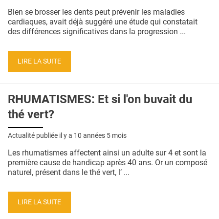
QUI SOMMES-NOUS ?
Bien se brosser les dents peut prévenir les maladies
cardiaques, avait déjà suggéré une étude qui constatait
PUBLICITÉ
des différences significatives dans la progression ...
CONDITIONS GÉNÉRALES
LIRE LA SUITE
CONTACT
CRÉDITS
RHUMATISMES: Et si l'on buvait du
thé vert?
Actualité publiée il y a
10 années 5 mois
Les rhumatismes affectent ainsi un adulte sur 4 et sont la
première cause de handicap après 40 ans. Or un composé
naturel, présent dans le thé vert, l’ ...
LIRE LA SUITE