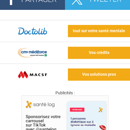
tout sur votre santé mentale
Vos crédits
Vos solutions pros
Publicités :