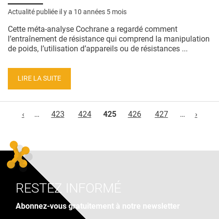
Actualité publiée il y a
10 années 5 mois
Cette méta-analyse Cochrane a regardé comment
l’entraînement de résistance qui comprend la manipulation
de poids, l’utilisation d’appareils ou de résistances ...
LIRE LA SUITE
Pages
‹
…
423
424
425
426
427
…
›
RESTEZ INFORMÉ
Abonnez-vous gratuitement à notre newsletter
Adresse e-mail