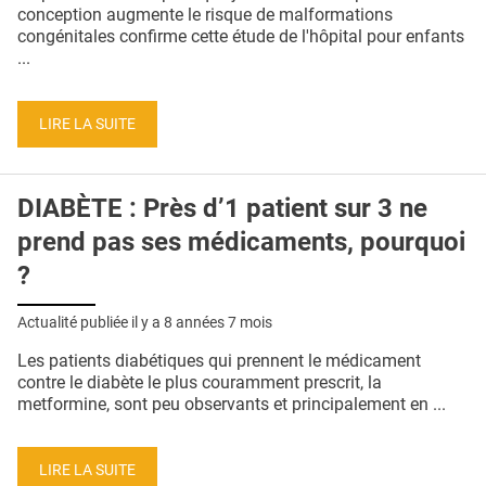
QUI SOMMES-NOUS ?
conception augmente le risque de malformations
congénitales confirme cette étude de l'hôpital pour enfants
PUBLICITÉ
...
CONDITIONS GÉNÉRALES
LIRE LA SUITE
CONTACT
CRÉDITS
DIABÈTE : Près d’1 patient sur 3 ne
prend pas ses médicaments, pourquoi
?
Actualité publiée il y a
8 années 7 mois
Les patients diabétiques qui prennent le médicament
contre le diabète le plus couramment prescrit, la
metformine, sont peu observants et principalement en ...
LIRE LA SUITE