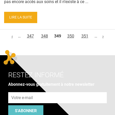
pas encore accès aux soins et il n’existe à ce ...
LIRE LA SUITE
Pages
‹
…
347
348
349
350
351
…
›
RESTEZ INFORMÉ
Abonnez-vous gratuitement à notre newsletter
Adresse e-mail
S'ABONNER