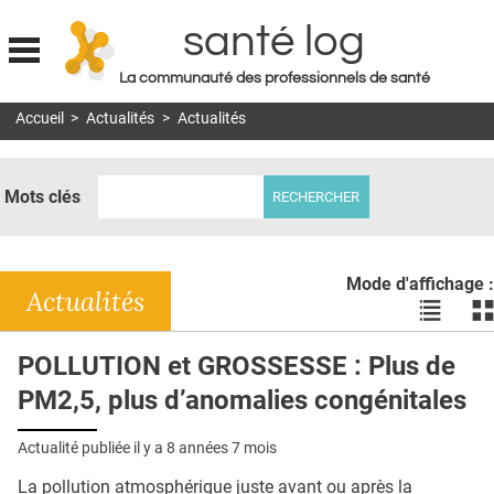
santé log
La communauté des professionnels de santé
Jump to navigation
Accueil
>
Actualités
>
Actualités
MON COMPTE
ABONNEMENT
Mots clés
S'ABONNER À LA REVUE SOIN À DOMICILE
ACTUS
Mode d'affichage :
DOSSIERS
Actualités
Voir
Vo
les
le
RÉSEAUX
actualité
ac
POLLUTION et GROSSESSE : Plus de
en
en
E-REVUE SAD
PM2,5, plus d’anomalies congénitales
liste
bl
THÉMA
Actualité publiée il y a
8 années 7 mois
L'APP
La pollution atmosphérique juste avant ou après la