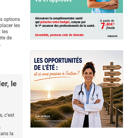
s options
lacer les
 les
ète de
.
r, le
s, c’est
a
ans la