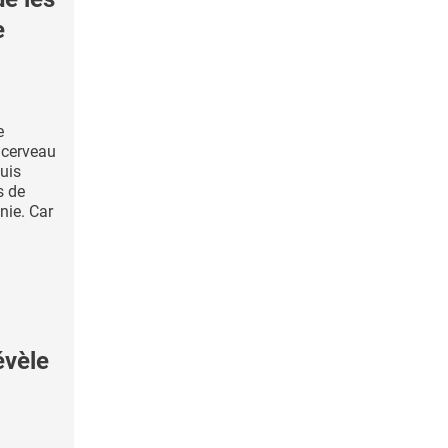
e
e
 cerveau
puis
s de
nie. Car
évèle