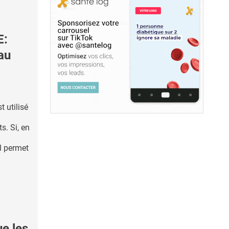
E:
au
t utilisé
s. Si, en
il permet
e les