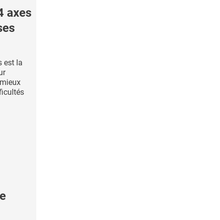
4 axes
ses
 est la
ur
r mieux
ficultés
le