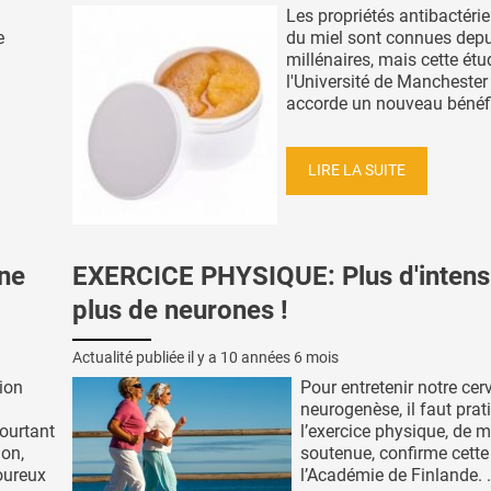
Les propriétés antibactéri
e
du miel sont connues depu
millénaires, mais cette étu
l'Université de Manchester 
accorde un nouveau bénéfic
LIRE LA SUITE
une
EXERCICE PHYSIQUE: Plus d'intensi
plus de neurones !
Actualité publiée il y a
10 années 6 mois
ion
Pour entretenir notre cer
neurogenèse, il faut prat
ourtant
l’exercice physique, de 
ion,
soutenue, confirme cette
oureux
l’Académie de Finlande. .