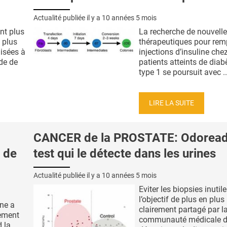
Actualité publiée il y a
10 années 5 mois
nt plus
La recherche de nouvelle
t plus
thérapeutiques pour remp
lisées à
injections d’insuline chez
ude de
patients atteints de diab
type 1 se poursuit avec ..
LIRE LA SUITE
CANCER de la PROSTATE: Odoreade
é de
test qui le détecte dans les urines
Actualité publiée il y a
10 années 5 mois
Eviter les biopsies inutile
l’objectif de plus en plus
ne a
clairement partagé par l
ement
communauté médicale d
 la