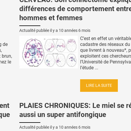
différences de comportement entr
hommes et femmes
Actualité publiée il y a
10 années 6 mois
C’est en effet un véritabl
g de
cadastre des réseaux du
,
que livrent à nouveau*, 
 brun,
exploitent ces chercheur
hez le
l’Université de Pennsylva
l’étude ...
LIRE LA SUITE
ent
PLAIES CHRONIQUES: Le miel se r
que
aussi un super antifongique
Actualité publiée il y a
10 années 6 mois