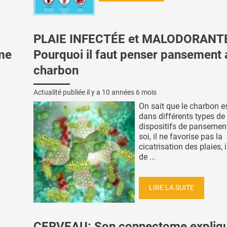
PLAIE INFECTÉE et MALODORANT
hme
Pourquoi il faut penser pansement 
charbon
Actualité publiée il y a
10 années 6 mois
On sait que le charbon es
dans différents types de
dispositifs de pansement
soi, il ne favorise pas la
cicatrisation des plaies, 
de ...
LIRE LA SUITE
CERVEAU: Son connectome expliqu