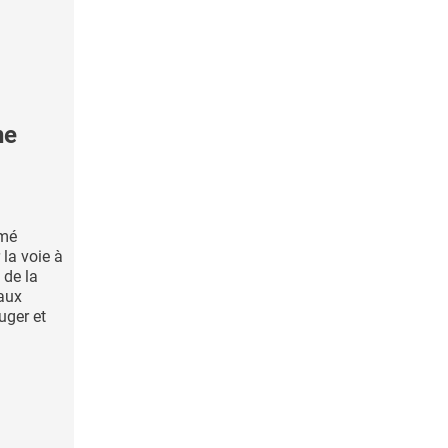
ne
mmé
 la voie à
 de la
 aux
uger et