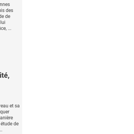
ennes
is des
de de
lui
e, ...
té,
veau et sa
iquer
manière
 étude de
..