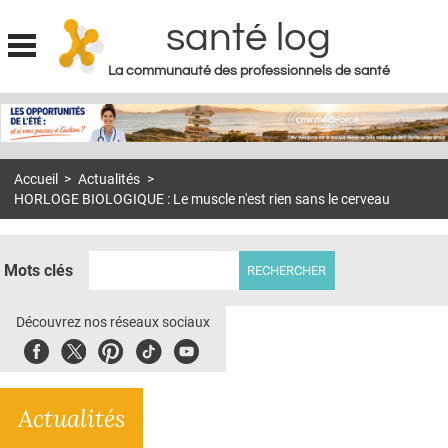
santé log
La communauté des professionnels de santé
Jump to navigation
MON COMPTE
ABONNEMENT
Accueil
>
Actualités
>
S'ABONNER À LA REVUE SOIN À DOMICILE
HORLOGE BIOLOGIQUE : Le muscle n'est rien sans le cerveau
ACTUS
DOSSIERS
Mots clés
RÉSEAUX
Découvrez nos réseaux sociaux
E-REVUE SAD
Facebook
Twitter
Pinterest
Tiktok
Youbute
THÉMA
Actualités
L'APP