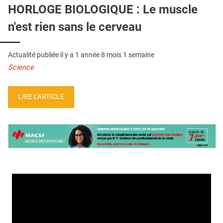
QUI SOMMES-NOUS ?
HORLOGE BIOLOGIQUE : Le muscle
n'est rien sans le cerveau
PUBLICITÉ
CONDITIONS GÉNÉRALES
Actualité publiée il y a
1 année 8 mois 1 semaine
CONTACT
Science
CRÉDITS
LIRE L'ARTICLE