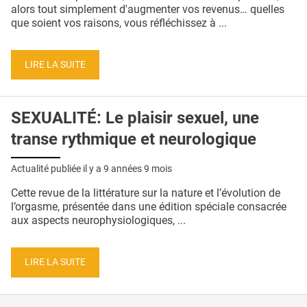
QUI SOMMES-NOUS ?
alors tout simplement d'augmenter vos revenus… quelles
que soient vos raisons, vous réfléchissez à ...
PUBLICITÉ
CONDITIONS GÉNÉRALES
LIRE LA SUITE
CONTACT
SEXUALITÉ: Le plaisir sexuel, une
CRÉDITS
transe rythmique et neurologique
Actualité publiée il y a
9 années 9 mois
Cette revue de la littérature sur la nature et l’évolution de
l’orgasme, présentée dans une édition spéciale consacrée
aux aspects neurophysiologiques, ...
LIRE LA SUITE