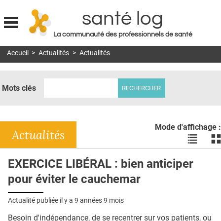
santé log
La communauté des professionnels de santé
Jump to navigation
Accueil
>
Actualités
>
Actualités
MON COMPTE
ABONNEMENT
Mots clés
S'ABONNER À LA REVUE SOIN À DOMICILE
ACTUS
Mode d'affichage :
DOSSIERS
Actualités
Voir
Vo
les
le
RÉSEAUX
actualité
ac
EXERCICE LIBÉRAL : bien anticiper
en
en
E-REVUE SAD
pour éviter le cauchemar
liste
bl
THÉMA
Actualité publiée il y a
9 années 9 mois
L'APP
Besoin d'indépendance, de se recentrer sur vos patients, ou