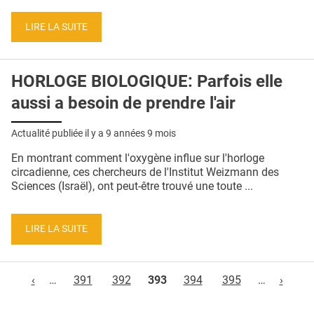
LIRE LA SUITE
HORLOGE BIOLOGIQUE: Parfois elle
aussi a besoin de prendre l'air
Actualité publiée il y a
9 années 9 mois
En montrant comment l'oxygène influe sur l'horloge
circadienne, ces chercheurs de l'Institut Weizmann des
Sciences (Israël), ont peut-être trouvé une toute ...
LIRE LA SUITE
Pages
‹
…
391
392
393
394
395
…
›