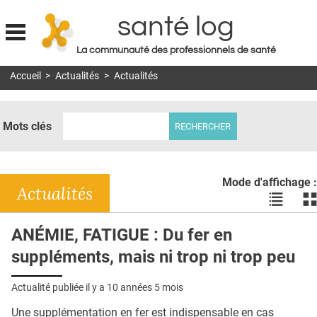
santé log
La communauté des professionnels de santé
Jump to navigation
Accueil
>
Actualités
>
Actualités
MON COMPTE
ABONNEMENT
Mots clés
S'ABONNER À LA REVUE SOIN À DOMICILE
ACTUS
Mode d'affichage :
DOSSIERS
Actualités
Voir
Vo
les
le
RÉSEAUX
actualité
ac
ANÉMIE, FATIGUE : Du fer en
en
en
E-REVUE SAD
suppléments, mais ni trop ni trop peu
liste
bl
THÉMA
Actualité publiée il y a
10 années 5 mois
L'APP
Une supplémentation en fer est indispensable en cas