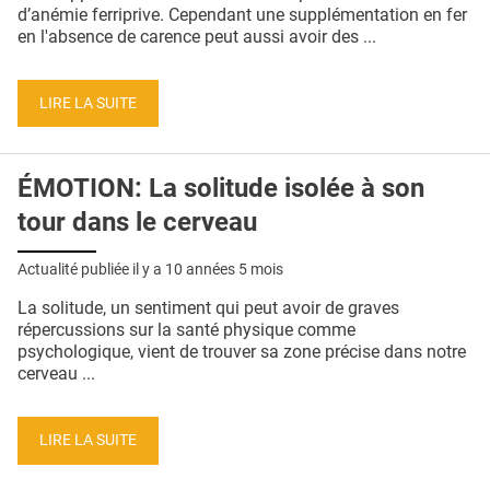
QUI SOMMES-NOUS ?
d’anémie ferriprive. Cependant une supplémentation en fer
en l'absence de carence peut aussi avoir des ...
PUBLICITÉ
CONDITIONS GÉNÉRALES
LIRE LA SUITE
CONTACT
ÉMOTION: La solitude isolée à son
CRÉDITS
tour dans le cerveau
Actualité publiée il y a
10 années 5 mois
La solitude, un sentiment qui peut avoir de graves
répercussions sur la santé physique comme
psychologique, vient de trouver sa zone précise dans notre
cerveau ...
LIRE LA SUITE