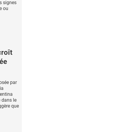
s signes
e ou
roît
iée
osée par
ia
entina
e dans le
ggère que