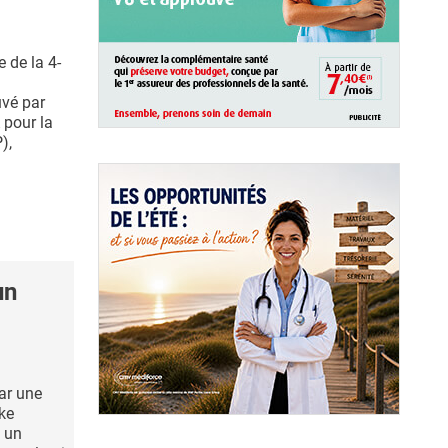
e de la 4-
vé par
 pour la
),
un
ar une
uke
e un