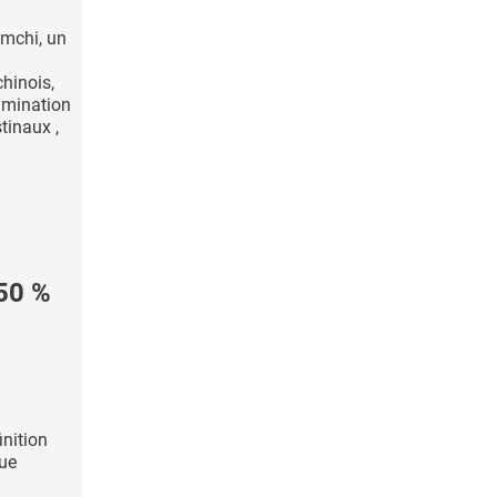
imchi, un
hinois,
limination
tinaux ,
50 %
inition
que