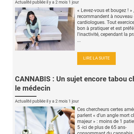
Actualité publiée il y a
2 mois 1 jour
« Levez-vous et bougez ! » 
recommandent à nouveau 
cardiologues. Tout exercice
bon à pratiquer et est préfé
l'inactivité, cependant la p
...
LIRE LA SUITE
CANNABIS : Un sujet encore tabou c
le médecin
Actualité publiée il y a
2 mois 1 jour
Ces chercheurs certes amé
parlent « d’un angle mort c
majeur » : moins de 1 patie
5 -ici de plus de 65 ans-
consommant du cannabis 