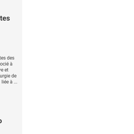
tes
tes des
ocié à
ve et
urgie de
iée à ...
o