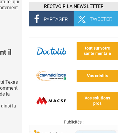
turel qui
RECEVOIR LA NEWSLETTER
raitement
tout sur votre
t il
santé mentale
Vos crédits
ité Texas
 comment
de la
Vos solutions
pros
 ainsi la
Publicités :