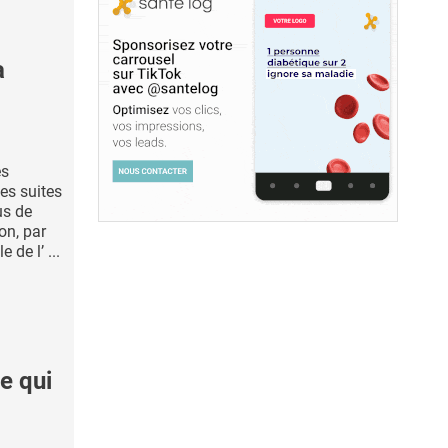
a
es
es suites
us de
ion, par
 de l’ ...
e qui