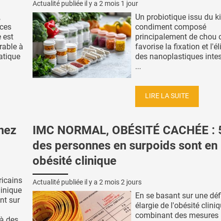
Actualité publiée il y a
2 mois 1 jour
,
Un probiotique issu du k
ces
condiment composé
 est
principalement de chou c
rable à
favorise la fixation et l'é
ratique
des nanoplastiques intes
...
LIRE LA SUITE
hez
IMC NORMAL, OBÉSITÉ CACHÉE : 
des personnes en surpoids sont en
obésité clinique
ricains
Actualité publiée il y a
2 mois 2 jours
linique
En se basant sur une déf
nt sur
élargie de l'obésité clini
combinant des mesures
à des