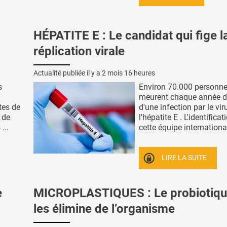
HÉPATITE E : Le candidat qui fige l
réplication virale
Actualité publiée il y a
2 mois 16 heures
s
Environ 70.000 personn
meurent chaque année d
tes de
d'une infection par le vir
 de
l'hépatite E . L'identificat
...
cette équipe internationale
LIRE LA SUITE
e
MICROPLASTIQUES : Le probiotiqu
les élimine de l’organisme