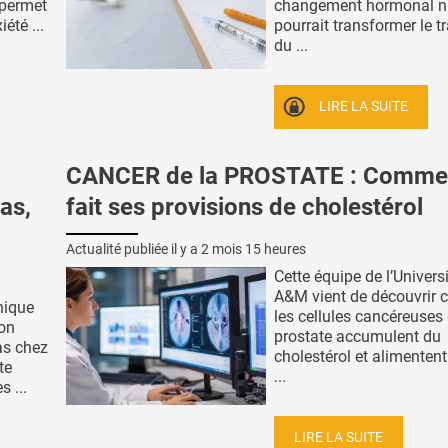
 permet
changement hormonal na
iété ...
pourrait transformer le t
du ...
LIRE LA SUITE
CANCER de la PROSTATE : Commen
as,
fait ses provisions de cholestérol
Actualité publiée il y a
2 mois 15 heures
Cette équipe de l’Univers
A&M vient de découvrir
nique
les cellules cancéreuses 
ion
prostate accumulent du
as chez
cholestérol et alimentent
te
...
 ...
LIRE LA SUITE