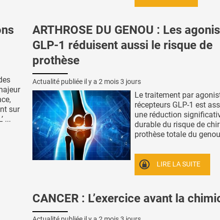
ons
ARTHROSE DU GENOU : Les agonis
GLP-1 réduisent aussi le risque de
prothèse
des
Actualité publiée il y a
2 mois 3 jours
majeur
Le traitement par agonis
nce,
récepteurs GLP-1 est ass
nt sur
une réduction significati
 ...
durable du risque de chir
prothèse totale du genou l
LIRE LA SUITE
CANCER : L’exercice avant la chimi
Actualité publiée il y a
2 mois 3 jours