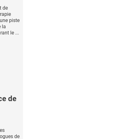
t de
rapie
 une piste
 la
ant le ...
ce de
des
logues de