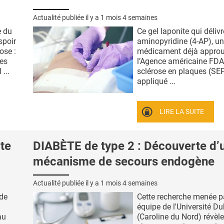
Actualité publiée il y a
1 mois 4 semaines
e du
Ce gel laponite qui délivr
spoir
aminopyridine (4-AP), un
ose :
médicament déjà approu
ces
l’Agence américaine FDA
...
sclérose en plaques (SEP
appliqué ...
LIRE LA SUITE
te
DIABÈTE de type 2 : Découverte d’
mécanisme de secours endogène
Actualité publiée il y a
1 mois 4 semaines
 de
Cette recherche menée p
équipe de l'Université D
au
(Caroline du Nord) révèl