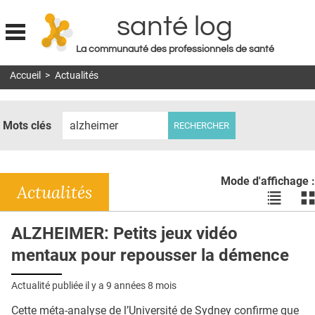
santé log
La communauté des professionnels de santé
Jump to navigation
Accueil
>
Actualités
MON COMPTE
ABONNEMENT
Mots clés
S'ABONNER À LA REVUE SOIN À DOMICILE
ACTUS
Mode d'affichage :
DOSSIERS
Actualités
Voir
Vo
les
le
RÉSEAUX
actualité
ac
ALZHEIMER: Petits jeux vidéo
en
en
E-REVUE SAD
mentaux pour repousser la démence
liste
bl
THÉMA
Actualité publiée il y a
9 années 8 mois
L'APP
Cette méta-analyse de l’Université de Sydney confirme que