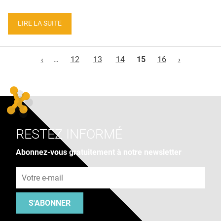
LIRE LA SUITE
Pages
‹
…
12
13
14
15
16
›
RESTEZ INFORMÉ
Abonnez-vous gratuitement à notre newsletter
Adresse e-mail
S'ABONNER