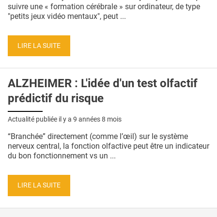
QUI SOMMES-NOUS ?
suivre une « formation cérébrale » sur ordinateur, de type
"petits jeux vidéo mentaux", peut ...
PUBLICITÉ
CONDITIONS GÉNÉRALES
LIRE LA SUITE
CONTACT
ALZHEIMER : L'idée d'un test olfactif
CRÉDITS
prédictif du risque
Actualité publiée il y a
9 années 8 mois
“Branchée” directement (comme l’œil) sur le système
nerveux central, la fonction olfactive peut être un indicateur
du bon fonctionnement vs un ...
LIRE LA SUITE