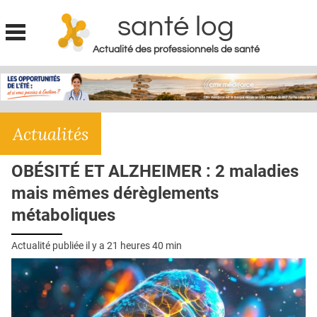
santé log
Actualité des professionnels de santé
Jump to navigation
MON COMPTE
ABONNEMENT
Actualités
S'ABONNER À LA REVUE SOIN À DOMICILE
ACTUS
OBÉSITÉ ET ALZHEIMER : 2 maladies
DOSSIERS
mais mêmes dérèglements
métaboliques
RÉSEAUX
E-REVUE SAD
Actualité publiée il y a
21 heures 40 min
THÉMA
L'APP