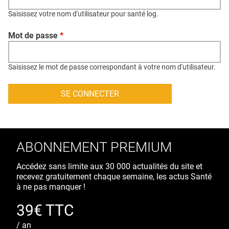
QUI SOMMES-NOUS ?
Saisissez votre nom d'utilisateur pour santé log.
PUBLICITÉ
Mot de passe
*
CONDITIONS GÉNÉRALES
CONTACT
Saisissez le mot de passe correspondant à votre nom d'utilisateur.
CRÉDITS
ABONNEMENT PREMIUM
Accédez sans limite aux 30 000 actualités du site et
recevez gratuitement chaque semaine, les actus Santé
à ne pas manquer !
39€ TTC
/ an