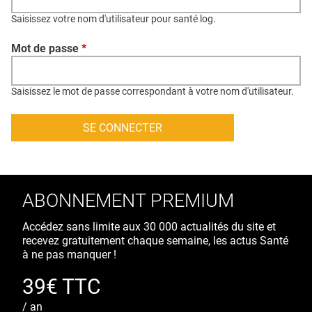
QUI SOMMES-NOUS ?
Saisissez votre nom d'utilisateur pour santé log.
PUBLICITÉ
Mot de passe
*
CONDITIONS GÉNÉRALES
CONTACT
Saisissez le mot de passe correspondant à votre nom d'utilisateur.
CRÉDITS
ABONNEMENT PREMIUM
Accédez sans limite aux 30 000 actualités du site et
recevez gratuitement chaque semaine, les actus Santé
à ne pas manquer !
39€ TTC
/ an