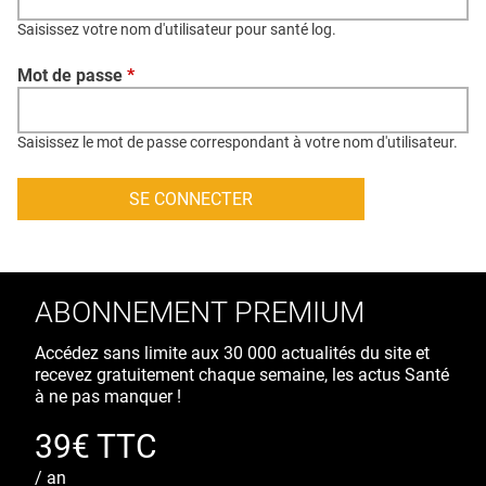
QUI SOMMES-NOUS ?
Saisissez votre nom d'utilisateur pour santé log.
PUBLICITÉ
Mot de passe
*
CONDITIONS GÉNÉRALES
CONTACT
Saisissez le mot de passe correspondant à votre nom d'utilisateur.
CRÉDITS
ABONNEMENT PREMIUM
Accédez sans limite aux 30 000 actualités du site et
recevez gratuitement chaque semaine, les actus Santé
à ne pas manquer !
39€ TTC
/ an