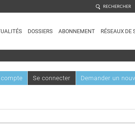
RECHERCHER
UALITÉS
DOSSIERS
ABONNEMENT
RÉSEAUX DE 
Jump to navigation
(onglet
 compte
Se connecter
Demander un nouv
actif)