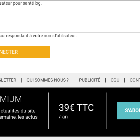
isateur pour santé log.
correspondant à votre nom d'utilisateur.
LETTER
QUI SOMMES-NOUS ?
PUBLICITÉ
CGU
CON
EMIUM
39€ TTC
S'ABO
tualités du site
/ an
emaine, les actus