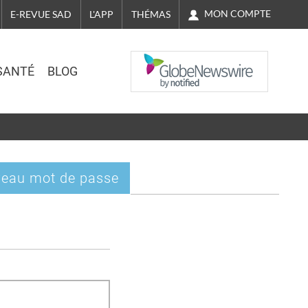
MON COMPTE
E-REVUE SAD
L'APP
THÉMAS
NASDAQ
SANTÉ
BLOG
eau mot de passe