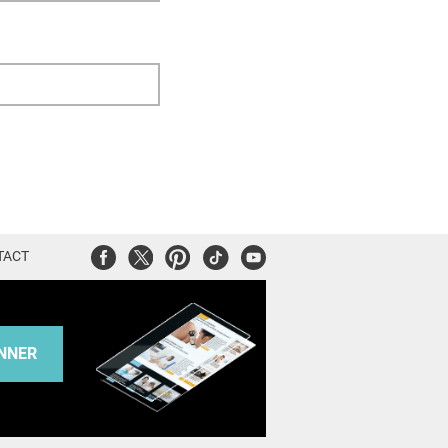
Facebook
Twitter
Pinterest
Tiktok
Youtube
TACT
NNER