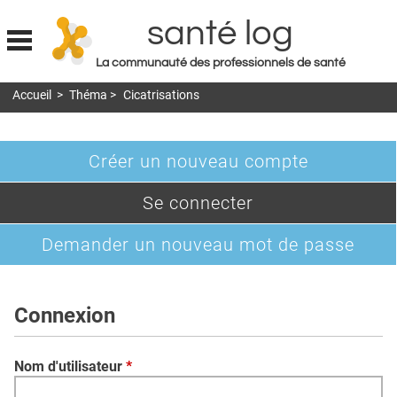
santé log
La communauté des professionnels de santé
Jump to navigation
Accueil
>
Théma
>
Cicatrisations
MON COMPTE
ABONNEMENT
Créer un nouveau compte
S'ABONNER À LA REVUE SOIN À DOMICILE
Onglets
(onglet
Se connecter
ACTUS
principaux
actif)
DOSSIERS
Demander un nouveau mot de passe
RÉSEAUX
E-REVUE SAD
Connexion
THÉMA
Nom d'utilisateur
*
L'APP