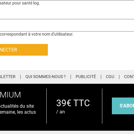
isateur pour santé log.
correspondant à votre nom d'utilisateur.
LETTER
QUI SOMMES-NOUS ?
PUBLICITÉ
CGU
CON
EMIUM
39€ TTC
S'ABO
tualités du site
/ an
emaine, les actus