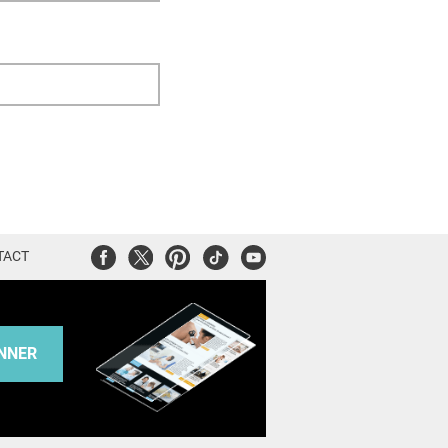
Facebook
Twitter
Pinterest
Tiktok
Youtube
TACT
NNER