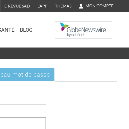
MON COMPTE
E-REVUE SAD
L'APP
THÉMAS
NASDAQ
SANTÉ
BLOG
eau mot de passe