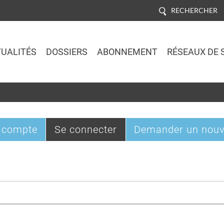
RECHERCHER
UALITÉS
DOSSIERS
ABONNEMENT
RÉSEAUX DE 
Jump to navigation
(onglet
 compte
Se connecter
Demander un nouv
actif)