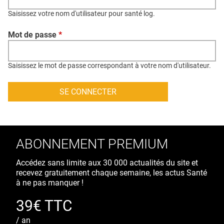
QUI SOMMES-NOUS ?
Saisissez votre nom d'utilisateur pour santé log.
PUBLICITÉ
Mot de passe
*
CONDITIONS GÉNÉRALES
CONTACT
Saisissez le mot de passe correspondant à votre nom d'utilisateur.
CRÉDITS
ABONNEMENT PREMIUM
Accédez sans limite aux 30 000 actualités du site et
recevez gratuitement chaque semaine, les actus Santé
à ne pas manquer !
39€ TTC
/ an