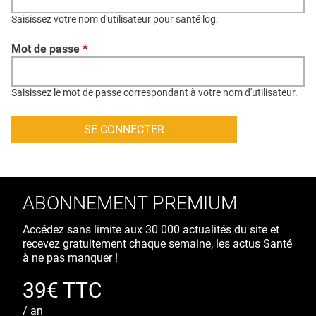
QUI SOMMES-NOUS ?
Saisissez votre nom d'utilisateur pour santé log.
PUBLICITÉ
Mot de passe
*
CONDITIONS GÉNÉRALES
CONTACT
Saisissez le mot de passe correspondant à votre nom d'utilisateur.
CRÉDITS
ABONNEMENT PREMIUM
Accédez sans limite aux 30 000 actualités du site et
recevez gratuitement chaque semaine, les actus Santé
à ne pas manquer !
39€ TTC
/ an