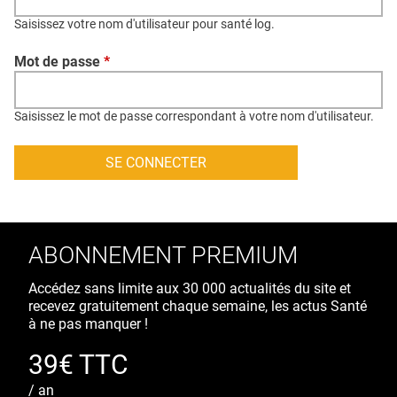
QUI SOMMES-NOUS ?
Saisissez votre nom d'utilisateur pour santé log.
PUBLICITÉ
Mot de passe
*
CONDITIONS GÉNÉRALES
CONTACT
Saisissez le mot de passe correspondant à votre nom d'utilisateur.
CRÉDITS
ABONNEMENT PREMIUM
Accédez sans limite aux 30 000 actualités du site et
recevez gratuitement chaque semaine, les actus Santé
à ne pas manquer !
39€ TTC
/ an