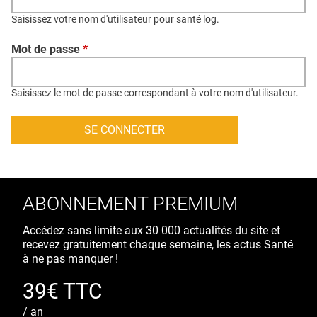
QUI SOMMES-NOUS ?
Saisissez votre nom d'utilisateur pour santé log.
PUBLICITÉ
Mot de passe
*
CONDITIONS GÉNÉRALES
CONTACT
Saisissez le mot de passe correspondant à votre nom d'utilisateur.
CRÉDITS
ABONNEMENT PREMIUM
Accédez sans limite aux 30 000 actualités du site et
recevez gratuitement chaque semaine, les actus Santé
à ne pas manquer !
39€ TTC
/ an