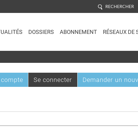
RECHERCHER
UALITÉS
DOSSIERS
ABONNEMENT
RÉSEAUX DE 
Jump to navigation
(onglet
 compte
Se connecter
Demander un nouv
actif)