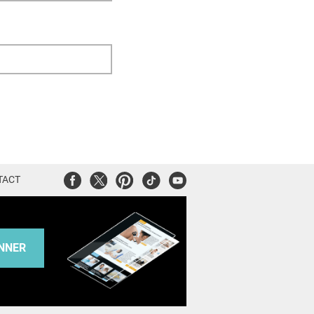
Facebook
Twitter
Pinterest
Tiktok
Youtube
TACT
NNER