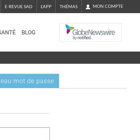
MON COMPTE
E-REVUE SAD
L'APP
THÉMAS
NASDAQ
SANTÉ
BLOG
eau mot de passe