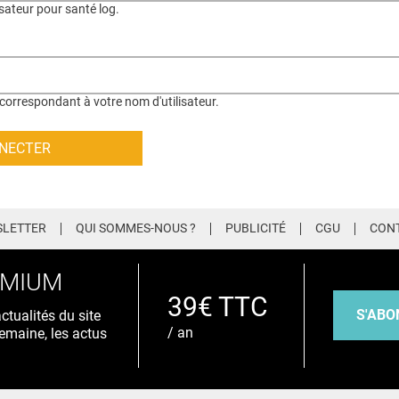
isateur pour santé log.
correspondant à votre nom d'utilisateur.
LETTER
QUI SOMMES-NOUS ?
PUBLICITÉ
CGU
CON
EMIUM
39€ TTC
S'ABO
tualités du site
/ an
emaine, les actus