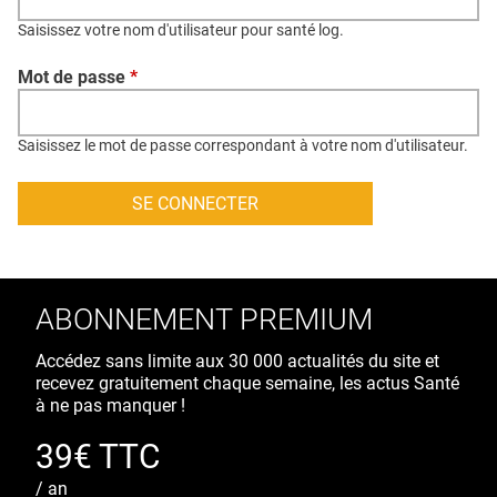
QUI SOMMES-NOUS ?
Saisissez votre nom d'utilisateur pour santé log.
PUBLICITÉ
Mot de passe
*
CONDITIONS GÉNÉRALES
CONTACT
Saisissez le mot de passe correspondant à votre nom d'utilisateur.
CRÉDITS
ABONNEMENT PREMIUM
Accédez sans limite aux 30 000 actualités du site et
recevez gratuitement chaque semaine, les actus Santé
à ne pas manquer !
39€ TTC
/ an