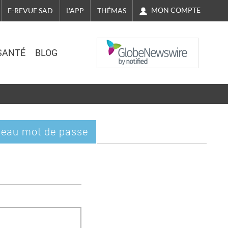
MON COMPTE
E-REVUE SAD
L'APP
THÉMAS
NASDAQ
SANTÉ
BLOG
eau mot de passe