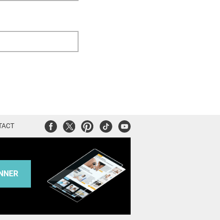
Facebook
Twitter
Pinterest
Tiktok
Youtube
TACT
NNER