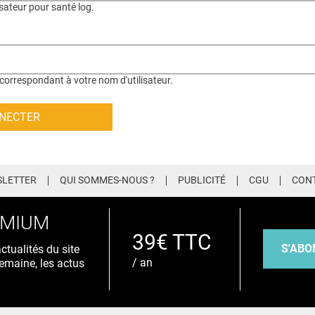
isateur pour santé log.
correspondant à votre nom d'utilisateur.
LETTER
QUI SOMMES-NOUS ?
PUBLICITÉ
CGU
CON
EMIUM
39€ TTC
S'ABO
tualités du site
/ an
emaine, les actus