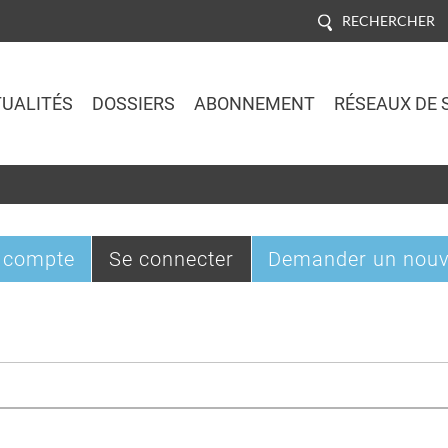
RECHERCHER
UALITÉS
DOSSIERS
ABONNEMENT
RÉSEAUX DE 
Jump to navigation
(onglet
 compte
Se connecter
Demander un nouv
actif)