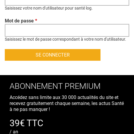
QUI SOMMES-NOUS ?
Saisissez votre nom d'utilisateur pour santé log.
PUBLICITÉ
Mot de passe
*
CONDITIONS GÉNÉRALES
CONTACT
Saisissez le mot de passe correspondant à votre nom d'utilisateur.
CRÉDITS
ABONNEMENT PREMIUM
Accédez sans limite aux 30 000 actualités du site et
recevez gratuitement chaque semaine, les actus Santé
à ne pas manquer !
39€ TTC
/ an