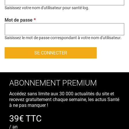
QUI SOMMES-NOUS ?
Saisissez votre nom d'utilisateur pour santé log.
PUBLICITÉ
Mot de passe
*
CONDITIONS GÉNÉRALES
CONTACT
Saisissez le mot de passe correspondant à votre nom d'utilisateur.
CRÉDITS
ABONNEMENT PREMIUM
Accédez sans limite aux 30 000 actualités du site et
recevez gratuitement chaque semaine, les actus Santé
à ne pas manquer !
39€ TTC
/ an