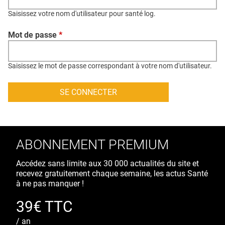
QUI SOMMES-NOUS ?
Saisissez votre nom d'utilisateur pour santé log.
PUBLICITÉ
Mot de passe
*
CONDITIONS GÉNÉRALES
CONTACT
Saisissez le mot de passe correspondant à votre nom d'utilisateur.
CRÉDITS
ABONNEMENT PREMIUM
Accédez sans limite aux 30 000 actualités du site et
recevez gratuitement chaque semaine, les actus Santé
à ne pas manquer !
39€ TTC
/ an