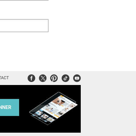
Facebook
Twitter
Pinterest
Tiktok
Youtube
TACT
NNER