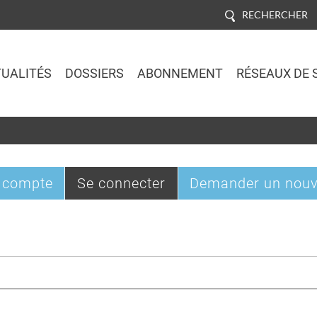
RECHERCHER
UALITÉS
DOSSIERS
ABONNEMENT
RÉSEAUX DE 
Jump to navigation
(onglet
 compte
Se connecter
Demander un nouv
actif)