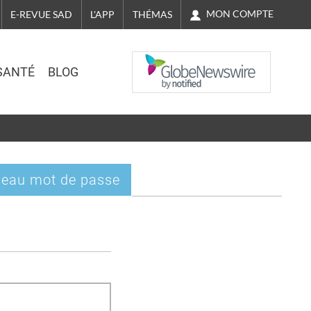
MON COMPTE
E-REVUE SAD
L'APP
THÉMAS
NASDAQ
SANTÉ
BLOG
eau mot de passe