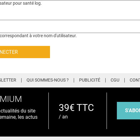
isateur pour santé log.
correspondant à votre nom d'utilisateur.
LETTER
QUI SOMMES-NOUS ?
PUBLICITÉ
CGU
CON
EMIUM
39€ TTC
S'ABO
tualités du site
/ an
emaine, les actus