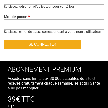
QUI SOMMES-NOUS ?
Saisissez votre nom d'utilisateur pour santé log.
PUBLICITÉ
Mot de passe
*
CONDITIONS GÉNÉRALES
CONTACT
Saisissez le mot de passe correspondant à votre nom d'utilisateur.
CRÉDITS
ABONNEMENT PREMIUM
Accédez sans limite aux 30 000 actualités du site et
recevez gratuitement chaque semaine, les actus Santé
à ne pas manquer !
39€ TTC
/ an