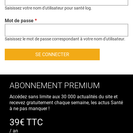
QUI SOMMES-NOUS ?
Saisissez votre nom d'utilisateur pour santé log.
PUBLICITÉ
Mot de passe
*
CONDITIONS GÉNÉRALES
CONTACT
Saisissez le mot de passe correspondant à votre nom d'utilisateur.
CRÉDITS
ABONNEMENT PREMIUM
Accédez sans limite aux 30 000 actualités du site et
recevez gratuitement chaque semaine, les actus Santé
à ne pas manquer !
39€ TTC
/ an