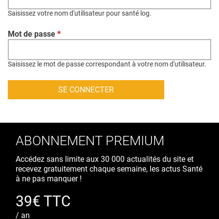
QUI SOMMES-NOUS ?
Saisissez votre nom d'utilisateur pour santé log.
PUBLICITÉ
Mot de passe
*
CONDITIONS GÉNÉRALES
CONTACT
Saisissez le mot de passe correspondant à votre nom d'utilisateur.
CRÉDITS
ABONNEMENT PREMIUM
Accédez sans limite aux 30 000 actualités du site et
recevez gratuitement chaque semaine, les actus Santé
à ne pas manquer !
39€ TTC
/ an