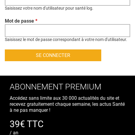
QUI SOMMES-NOUS ?
Saisissez votre nom d'utilisateur pour santé log.
PUBLICITÉ
Mot de passe
*
CONDITIONS GÉNÉRALES
CONTACT
Saisissez le mot de passe correspondant à votre nom d'utilisateur.
CRÉDITS
ABONNEMENT PREMIUM
Accédez sans limite aux 30 000 actualités du site et
recevez gratuitement chaque semaine, les actus Santé
à ne pas manquer !
39€ TTC
/ an