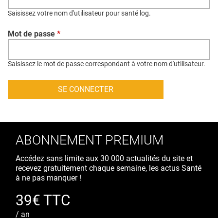
QUI SOMMES-NOUS ?
Saisissez votre nom d'utilisateur pour santé log.
PUBLICITÉ
Mot de passe
*
CONDITIONS GÉNÉRALES
CONTACT
Saisissez le mot de passe correspondant à votre nom d'utilisateur.
CRÉDITS
ABONNEMENT PREMIUM
Accédez sans limite aux 30 000 actualités du site et
recevez gratuitement chaque semaine, les actus Santé
à ne pas manquer !
39€ TTC
/ an