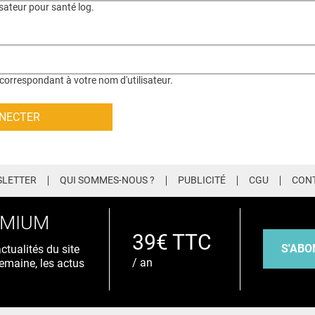
isateur pour santé log.
correspondant à votre nom d'utilisateur.
LETTER
QUI SOMMES-NOUS ?
PUBLICITÉ
CGU
CON
EMIUM
39€ TTC
S'ABO
tualités du site
/ an
emaine, les actus