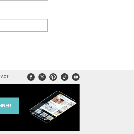
Facebook
Twitter
Pinterest
Tiktok
Youtube
TACT
NNER