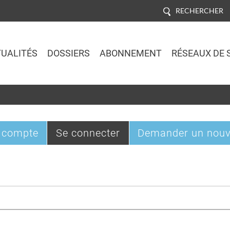
RECHERCHER
UALITÉS
DOSSIERS
ABONNEMENT
RÉSEAUX DE 
Jump to navigation
(onglet
 compte
Se connecter
Demander un nouv
actif)