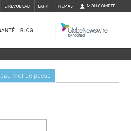
MON COMPTE
E-REVUE SAD
L'APP
THÉMAS
NASDAQ
SANTÉ
BLOG
eau mot de passe