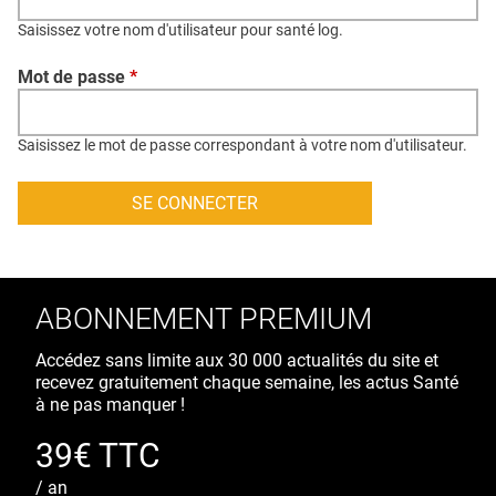
QUI SOMMES-NOUS ?
Saisissez votre nom d'utilisateur pour santé log.
PUBLICITÉ
Mot de passe
*
CONDITIONS GÉNÉRALES
CONTACT
Saisissez le mot de passe correspondant à votre nom d'utilisateur.
CRÉDITS
ABONNEMENT PREMIUM
Accédez sans limite aux 30 000 actualités du site et
recevez gratuitement chaque semaine, les actus Santé
à ne pas manquer !
39€ TTC
/ an