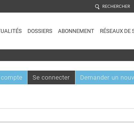
RECHERCHER
UALITÉS
DOSSIERS
ABONNEMENT
RÉSEAUX DE 
Jump to navigation
(onglet
 compte
Se connecter
Demander un nouv
actif)