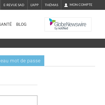
MON COMPTE
E-REVUE SAD
L'APP
THÉMAS
NASDAQ
SANTÉ
BLOG
eau mot de passe