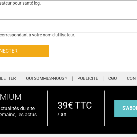
isateur pour santé log.
correspondant à votre nom d'utilisateur.
LETTER
QUI SOMMES-NOUS ?
PUBLICITÉ
CGU
CON
EMIUM
39€ TTC
S'ABO
tualités du site
/ an
emaine, les actus