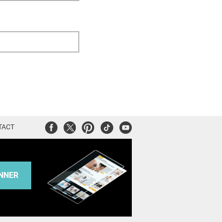
Facebook
Twitter
Pinterest
Tiktok
Youtube
TACT
NNER