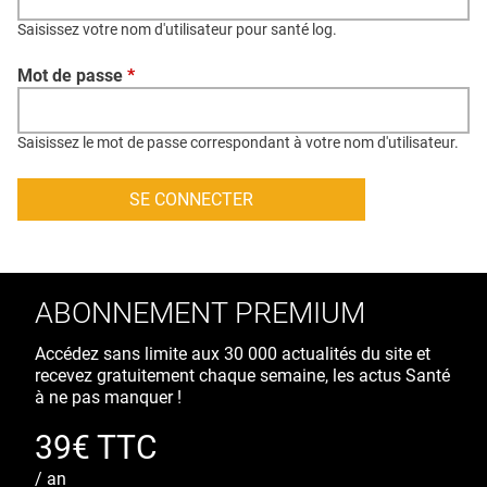
QUI SOMMES-NOUS ?
Saisissez votre nom d'utilisateur pour santé log.
PUBLICITÉ
Mot de passe
*
CONDITIONS GÉNÉRALES
CONTACT
Saisissez le mot de passe correspondant à votre nom d'utilisateur.
CRÉDITS
ABONNEMENT PREMIUM
Accédez sans limite aux 30 000 actualités du site et
recevez gratuitement chaque semaine, les actus Santé
à ne pas manquer !
39€ TTC
/ an