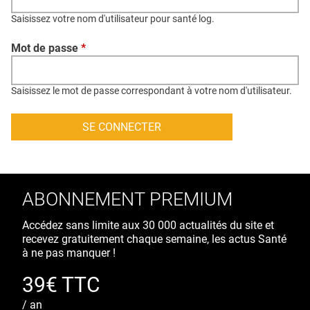
QUI SOMMES-NOUS ?
Saisissez votre nom d'utilisateur pour santé log.
PUBLICITÉ
Mot de passe
*
CONDITIONS GÉNÉRALES
CONTACT
Saisissez le mot de passe correspondant à votre nom d'utilisateur.
CRÉDITS
ABONNEMENT PREMIUM
Accédez sans limite aux 30 000 actualités du site et
recevez gratuitement chaque semaine, les actus Santé
à ne pas manquer !
39€ TTC
/ an