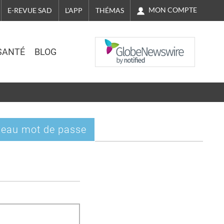
MON COMPTE
E-REVUE SAD
L'APP
THÉMAS
NASDAQ
SANTÉ
BLOG
eau mot de passe