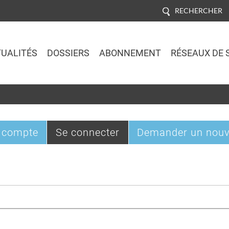
RECHERCHER
UALITÉS
DOSSIERS
ABONNEMENT
RÉSEAUX DE 
Jump to navigation
(onglet
 compte
Se connecter
Demander un nouv
actif)