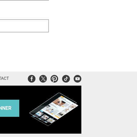
Facebook
Twitter
Pinterest
Tiktok
Youtube
TACT
NNER