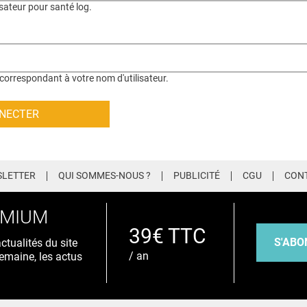
isateur pour santé log.
correspondant à votre nom d'utilisateur.
LETTER
QUI SOMMES-NOUS ?
PUBLICITÉ
CGU
CON
EMIUM
39€ TTC
S'ABO
tualités du site
/ an
emaine, les actus