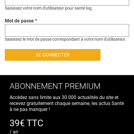
QUI SOMMES-NOUS ?
Saisissez votre nom d'utilisateur pour santé log.
PUBLICITÉ
Mot de passe
*
CONDITIONS GÉNÉRALES
CONTACT
Saisissez le mot de passe correspondant à votre nom d'utilisateur.
CRÉDITS
ABONNEMENT PREMIUM
Accédez sans limite aux 30 000 actualités du site et
recevez gratuitement chaque semaine, les actus Santé
à ne pas manquer !
39€ TTC
/ an