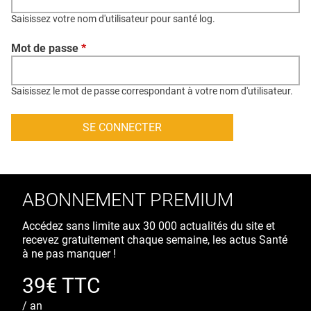
QUI SOMMES-NOUS ?
Saisissez votre nom d'utilisateur pour santé log.
PUBLICITÉ
Mot de passe
*
CONDITIONS GÉNÉRALES
CONTACT
Saisissez le mot de passe correspondant à votre nom d'utilisateur.
CRÉDITS
ABONNEMENT PREMIUM
Accédez sans limite aux 30 000 actualités du site et
recevez gratuitement chaque semaine, les actus Santé
à ne pas manquer !
39€ TTC
/ an