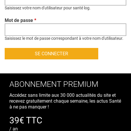
QUI SOMMES-NOUS ?
Saisissez votre nom d'utilisateur pour santé log.
PUBLICITÉ
Mot de passe
*
CONDITIONS GÉNÉRALES
CONTACT
Saisissez le mot de passe correspondant à votre nom d'utilisateur.
CRÉDITS
ABONNEMENT PREMIUM
Accédez sans limite aux 30 000 actualités du site et
recevez gratuitement chaque semaine, les actus Santé
à ne pas manquer !
39€ TTC
/ an