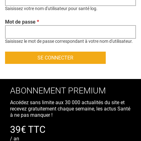
QUI SOMMES-NOUS ?
Saisissez votre nom d'utilisateur pour santé log.
PUBLICITÉ
Mot de passe
*
CONDITIONS GÉNÉRALES
CONTACT
Saisissez le mot de passe correspondant à votre nom d'utilisateur.
CRÉDITS
ABONNEMENT PREMIUM
Accédez sans limite aux 30 000 actualités du site et
recevez gratuitement chaque semaine, les actus Santé
à ne pas manquer !
39€ TTC
/ an