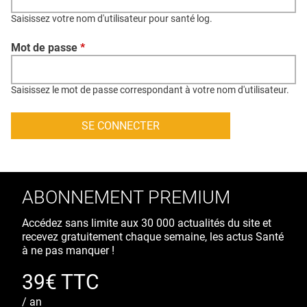
QUI SOMMES-NOUS ?
Saisissez votre nom d'utilisateur pour santé log.
PUBLICITÉ
Mot de passe
*
CONDITIONS GÉNÉRALES
CONTACT
Saisissez le mot de passe correspondant à votre nom d'utilisateur.
CRÉDITS
ABONNEMENT PREMIUM
Accédez sans limite aux 30 000 actualités du site et
recevez gratuitement chaque semaine, les actus Santé
à ne pas manquer !
39€ TTC
/ an