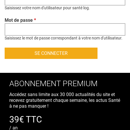
QUI SOMMES-NOUS ?
Saisissez votre nom d'utilisateur pour santé log.
PUBLICITÉ
Mot de passe
*
CONDITIONS GÉNÉRALES
CONTACT
Saisissez le mot de passe correspondant à votre nom d'utilisateur.
CRÉDITS
ABONNEMENT PREMIUM
Accédez sans limite aux 30 000 actualités du site et
recevez gratuitement chaque semaine, les actus Santé
à ne pas manquer !
39€ TTC
/ an