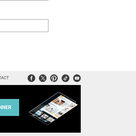
Facebook
Twitter
Pinterest
Tiktok
Youtube
TACT
NNER