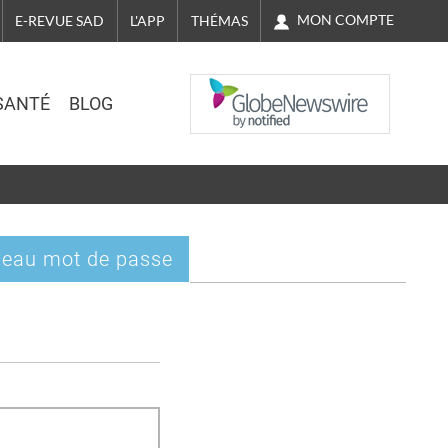
MON COMPTE
E-REVUE SAD
L'APP
THÉMAS
NASDAQ
SANTÉ
BLOG
eau mot de passe