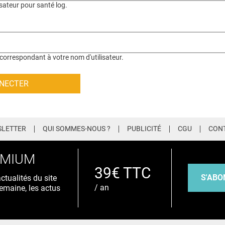
isateur pour santé log.
correspondant à votre nom d'utilisateur.
LETTER
QUI SOMMES-NOUS ?
PUBLICITÉ
CGU
CON
EMIUM
39€ TTC
S'ABO
tualités du site
/ an
emaine, les actus