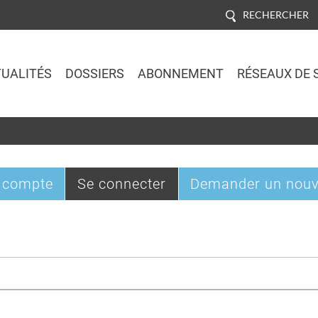
RECHERCHER
UALITÉS
DOSSIERS
ABONNEMENT
RÉSEAUX DE 
Jump to navigation
(onglet
 compte
Se connecter
Demander un nouv
actif)