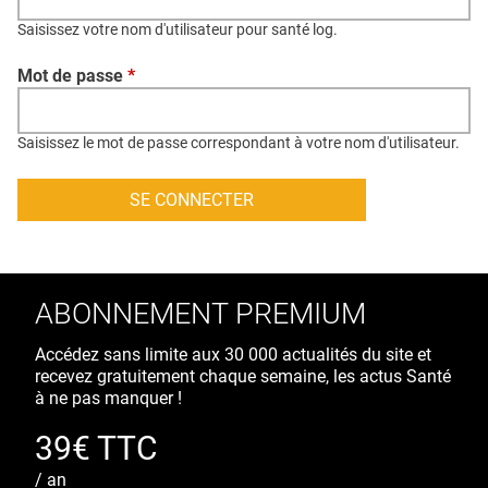
QUI SOMMES-NOUS ?
Saisissez votre nom d'utilisateur pour santé log.
PUBLICITÉ
Mot de passe
*
CONDITIONS GÉNÉRALES
CONTACT
Saisissez le mot de passe correspondant à votre nom d'utilisateur.
CRÉDITS
ABONNEMENT PREMIUM
Accédez sans limite aux 30 000 actualités du site et
recevez gratuitement chaque semaine, les actus Santé
à ne pas manquer !
39€ TTC
/ an