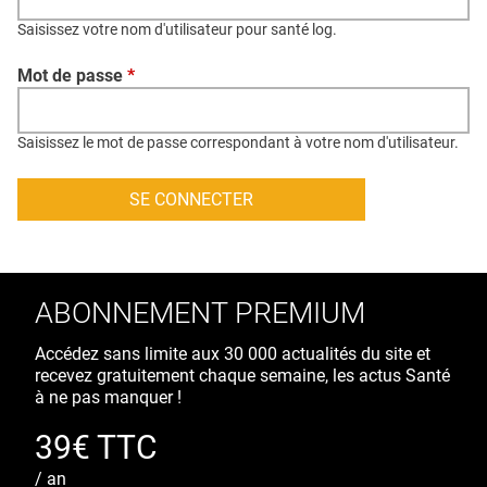
QUI SOMMES-NOUS ?
Saisissez votre nom d'utilisateur pour santé log.
PUBLICITÉ
Mot de passe
*
CONDITIONS GÉNÉRALES
CONTACT
Saisissez le mot de passe correspondant à votre nom d'utilisateur.
CRÉDITS
ABONNEMENT PREMIUM
Accédez sans limite aux 30 000 actualités du site et
recevez gratuitement chaque semaine, les actus Santé
à ne pas manquer !
39€ TTC
/ an