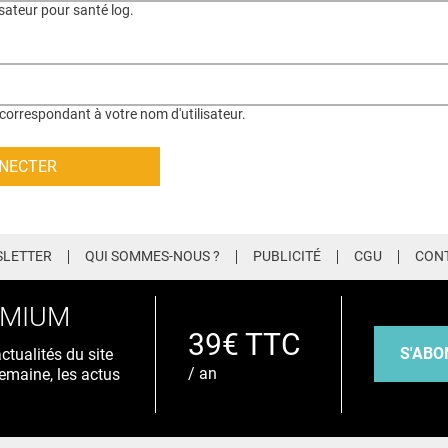
isateur pour santé log.
correspondant à votre nom d'utilisateur.
LETTER
QUI SOMMES-NOUS ?
PUBLICITÉ
CGU
CON
EMIUM
39€ TTC
S'ABO
tualités du site
/ an
emaine, les actus