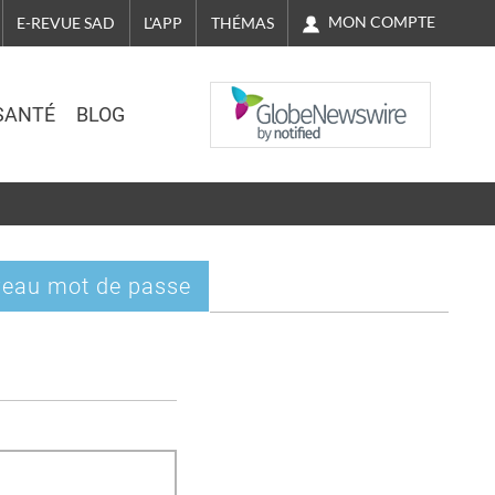
MON COMPTE
E-REVUE SAD
L'APP
THÉMAS
NASDAQ
SANTÉ
BLOG
eau mot de passe