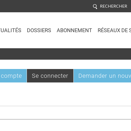
RECHERCHER
UALITÉS
DOSSIERS
ABONNEMENT
RÉSEAUX DE 
Jump to navigation
(onglet
 compte
Se connecter
Demander un nouv
actif)