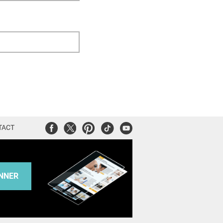
Facebook
Twitter
Pinterest
Tiktok
Youtube
TACT
NNER