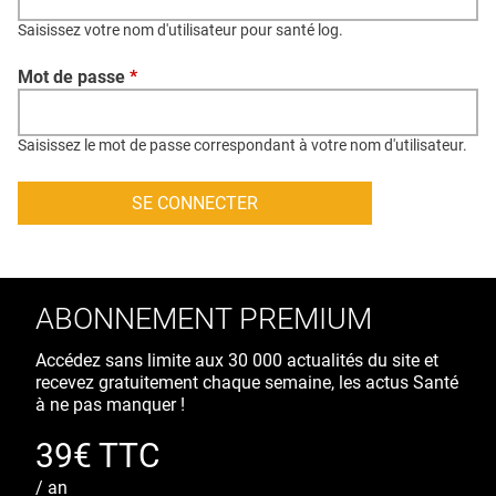
QUI SOMMES-NOUS ?
Saisissez votre nom d'utilisateur pour santé log.
PUBLICITÉ
Mot de passe
*
CONDITIONS GÉNÉRALES
CONTACT
Saisissez le mot de passe correspondant à votre nom d'utilisateur.
CRÉDITS
ABONNEMENT PREMIUM
Accédez sans limite aux 30 000 actualités du site et
recevez gratuitement chaque semaine, les actus Santé
à ne pas manquer !
39€ TTC
/ an