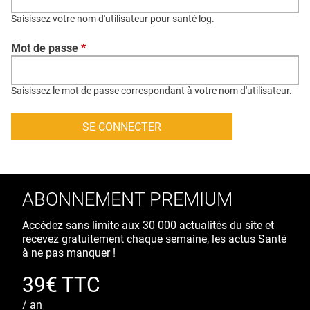
QUI SOMMES-NOUS ?
Saisissez votre nom d'utilisateur pour santé log.
PUBLICITÉ
Mot de passe
*
CONDITIONS GÉNÉRALES
CONTACT
Saisissez le mot de passe correspondant à votre nom d'utilisateur.
CRÉDITS
ABONNEMENT PREMIUM
Accédez sans limite aux 30 000 actualités du site et
recevez gratuitement chaque semaine, les actus Santé
à ne pas manquer !
39€ TTC
/ an