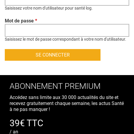
QUI SOMMES-NOUS ?
Saisissez votre nom d'utilisateur pour santé log.
PUBLICITÉ
Mot de passe
*
CONDITIONS GÉNÉRALES
CONTACT
Saisissez le mot de passe correspondant à votre nom d'utilisateur.
CRÉDITS
ABONNEMENT PREMIUM
Accédez sans limite aux 30 000 actualités du site et
recevez gratuitement chaque semaine, les actus Santé
à ne pas manquer !
39€ TTC
/ an